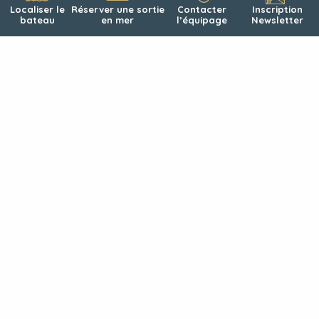
Localiser le
Réserver une sortie
Contacter
Inscription
bateau
en mer
l’équipage
Newsletter
8 août 2021
*AOÛT 2021. LA FAMILLE À BORD
Comme annoncé précédemment, notre quotidien est
totalement chamboulé après l’arrivée de Clem, Audrey et
leurs trois enfants. La vie avec Lucas, Camille et Lucie, les
trois petits enfants de Richard, se transforme en un vrai
marathon. Ils sont assoiffés de découvrir tous les volets
de la vie à bord ainsi que de profiter de la
… Read more »
LIRE LA SUITE
«
»
SEARCH