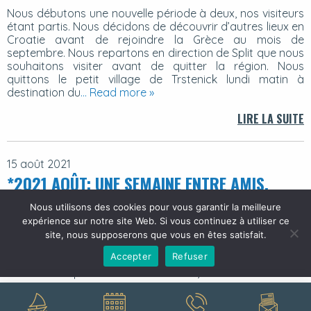
Nous débutons une nouvelle période à deux, nos visiteurs
étant partis. Nous décidons de découvrir d’autres lieux en
Croatie avant de rejoindre la Grèce au mois de
septembre. Nous repartons en direction de Split que nous
souhaitons visiter avant de quitter la région. Nous
quittons le petit village de Trstenick lundi matin à
destination du
… Read more »
LIRE LA SUITE
15 août 2021
*2021 AOÛT: UNE SEMAINE ENTRE AMIS.
Il est dimanche, nous sommes mouillés devant Stari Grad.
Nous utilisons des cookies pour vous garantir la meilleure
Le vent s’est levé et notre ancrage est incertain. Nous
expérience sur notre site Web. Si vous continuez à utiliser ce
avions au programme de partir de l’autre côté de l’île
site, nous supposerons que vous en êtes satisfait.
pour mouiller à Hvar, mais les conditions météo ne sont
Accepter
Refuser
pas bonnes. Nous décidons de rester sur place. Richard
reste à bord pour surveiller le bateau,
… Read more »
LIRE LA SUITE